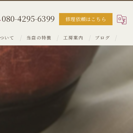
080-4295-6399
修理依頼はこちら
ついて
当店の特徴
工房案内
ブログ
財布
カバン
靴
レザー
コーティング