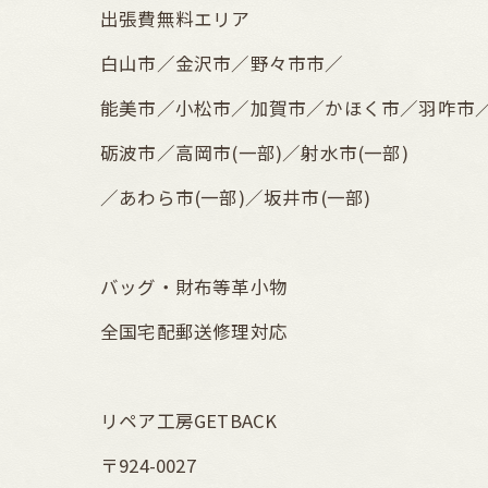
出張費無料エリア
白山市／金沢市／野々市市／
能美市／小松市／加賀市／かほく市／羽咋市
砺波市／高岡市(一部)／射水市(一部)
／あわら市(一部)／坂井市(一部)
バッグ・財布等革小物
全国宅配郵送修理対応
リペア工房GETBACK
〒924-0027