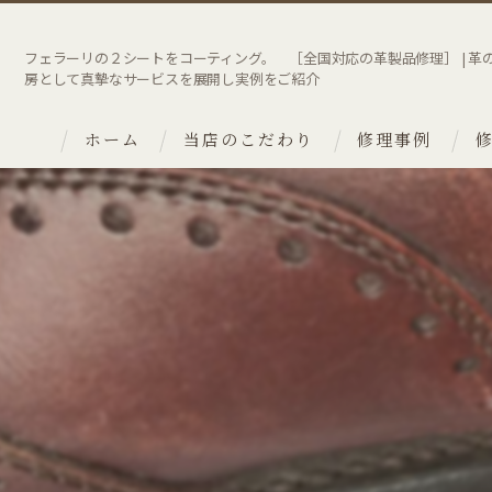
フェラーリの２シートをコーティング。 ［全国対応の革製品修理］ | 革
房として真摯なサービスを展開し実例をご紹介
ホーム
当店のこだわり
修理事例